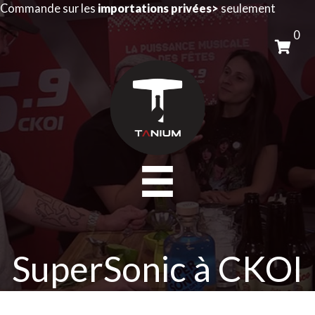
Aller
Commande sur les
importations privées>
seulement
au
0
contenu
SuperSonic à CKOI