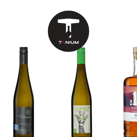
>
seulement