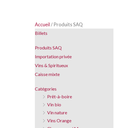
Aller
Commande sur les
importations privées
au
contenu
Accueil
/ Produits SAQ
Billets
Produits SAQ
Importation privée
Vins & Spiritueux
Caisse mixte
Catégories
Prêt-à-boire
Vin bio
Vin nature
Vins Orange