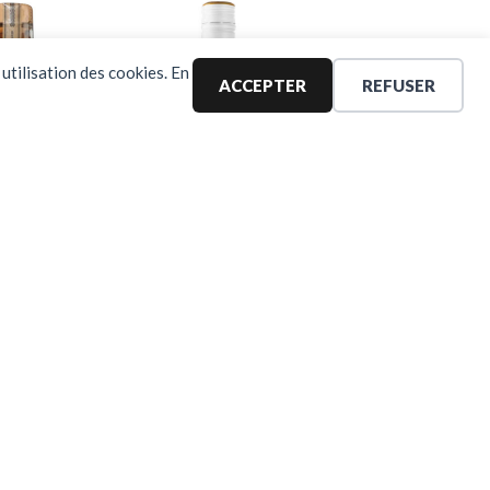
utilisation des cookies. En
ACCEPTER
REFUSER
empre
Boland Cellar,
quila
Classic Chenin
osado
blanc