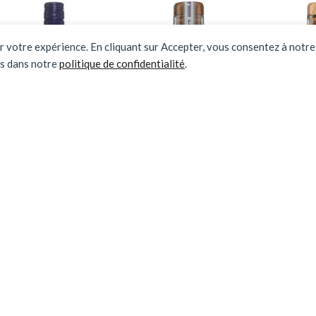
er votre expérience. En cliquant sur Accepter, vous consentez à notre 
us dans notre
politique de confidentialité
.
Artisans du
Siempre
Si
Terroir –
Tequila Plata
Te
Daumeray
Rep