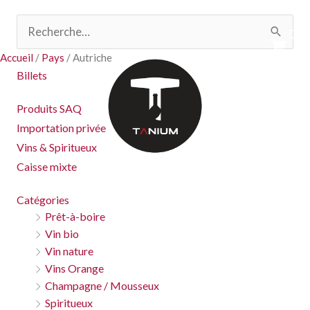
Aller
Commande sur les
importations privées>
seulement
Rechercher :
au
0
contenu
Accueil
/
Pays
/ Autriche
Billets
Produits SAQ
Importation privée
Vins & Spiritueux
Caisse mixte
Catégories
Prêt-à-boire
Vin bio
Vin nature
Vins Orange
Champagne / Mousseux
Spiritueux