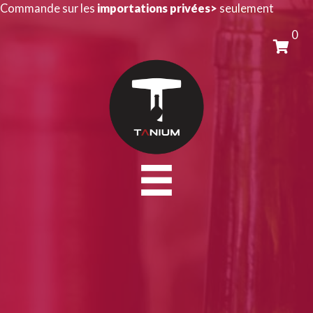
Aller
Commande sur les
importations privées>
seulement
au
0
contenu