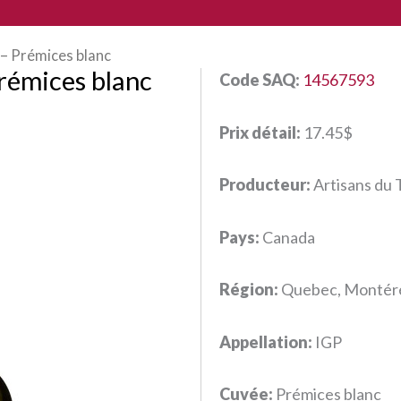
 – Prémices blanc
Prémices blanc
Code SAQ:
14567593
Prix détail:
17.45$
Producteur:
Artisans du 
Pays:
Canada
Région:
Quebec, Montér
Appellation:
IGP
Cuvée:
Prémices blanc