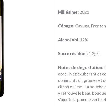
Millésime:
2021
Cépage:
Cayuga, Frontena
Alcool Vol.
12%
Sucre résiduel:
1.2g/L
Notes de dégustation:
R
doré.
Nez exubérant et co
dominants d’agrumes et de
citron et lime.
La bouche es
y retrouve le beau bouque
s’ajoute la pomme verte et