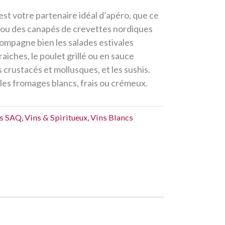
l est votre partenaire idéal d’apéro, que ce
e ou des canapés de crevettes nordiques
compagne bien les salades estivales
aiches, le poulet grillé ou en sauce
 crustacés et mollusques, et les sushis.
les fromages blancs, frais ou crémeux.
ts SAQ
,
Vins & Spiritueux
,
Vins Blancs