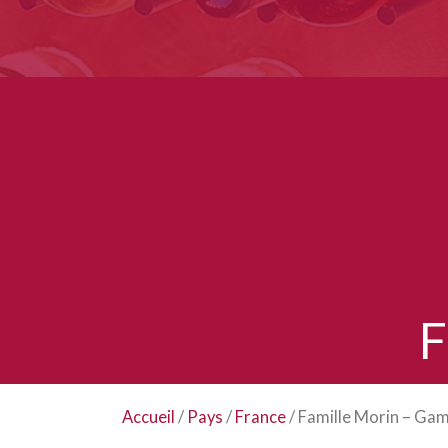
F
Accueil
/
Pays
/
France
/ Famille Morin – Ga