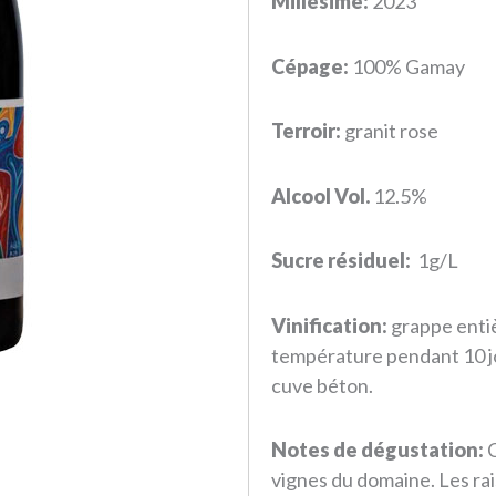
Millésime:
2023
Cépage:
100% Gamay
Terroir:
granit rose
Alcool Vol.
12.5%
Sucre résiduel:
1g/L
Vinification:
grappe enti
température pendant 10 jou
cuve béton.
Notes de dégustation:
C
vignes du domaine. Les rai