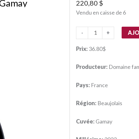
– Gamay
220,80
$
Vendu en caisse de 6
quantité
AJO
-
+
de
Famille
Prix:
36.80$
Morin
-
Producteur:
Domaine fam
Gamay
Pays:
France
Région:
Beaujolais
Cuvée:
Gamay