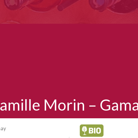
amille Morin – Gam
may