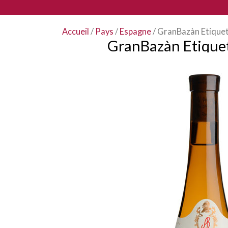
Accueil
/
Pays
/
Espagne
/ GranBazàn Etique
GranBazàn Etique