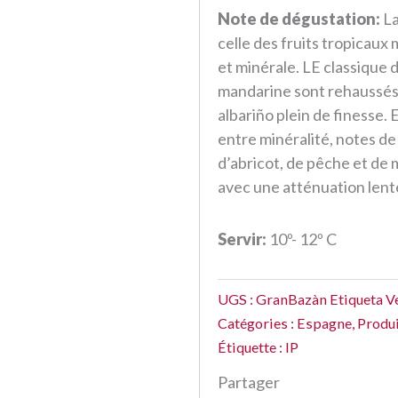
Note de dégustation:
La
celle des fruits tropicaux
et minérale. LE classique 
mandarine sont rehaussés 
albariño plein de finesse.
entre minéralité, notes de 
d’abricot, de pêche et de
avec une atténuation lent
Servir:
10º- 12º C
UGS :
GranBazàn Etiqueta V
Catégories :
Espagne
,
Produ
Étiquette :
IP
Partager