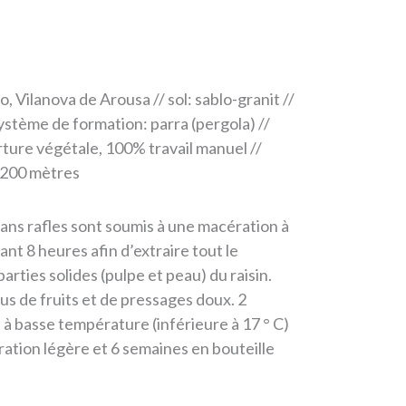
 Vilanova de Arousa // sol: sablo-granit //
système de formation: parra (pergola) //
rture végétale, 100% travail manuel //
 1200 mètres
sans rafles sont soumis à une macération à
ant 8 heures afin d’extraire tout le
rties solides (pulpe et peau) du raisin.
us de fruits et de pressages doux. 2
à basse température (inférieure à 17 ° C)
ltration légère et 6 semaines en bouteille