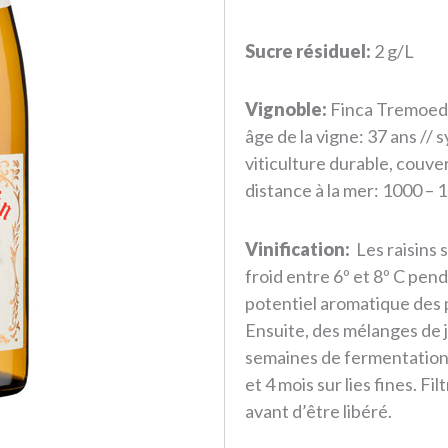
Sucre résiduel:
2 g/L
Vignoble:
Finca Tremoedo,
âge de la vigne: 37 ans // 
viticulture durable, couve
distance à la mer: 1000 –
Vinification:
Les raisins 
froid entre 6º et 8º C pend
potentiel aromatique des pa
Ensuite, des mélanges de j
semaines de fermentation 
et 4 mois sur lies fines. Fi
avant d’être libéré.