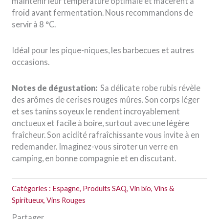
maintenir leur température optimale et macèrent à
froid avant fermentation. Nous recommandons de
servir à 8 °C.
Idéal pour les pique-niques, les barbecues et autres
occasions.
Notes de dégustation:
Sa délicate robe rubis révèle
des arômes de cerises rouges mûres. Son corps léger
et ses tanins soyeux le rendent incroyablement
onctueux et facile à boire, surtout avec une légère
fraîcheur. Son acidité rafraîchissante vous invite à en
redemander. Imaginez-vous siroter un verre en
camping, en bonne compagnie et en discutant.
Catégories :
Espagne
,
Produits SAQ
,
Vin bio
,
Vins &
Spiritueux
,
Vins Rouges
Partager