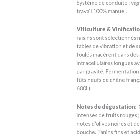
Système de conduite : vign
travail 100% manuel.
Viticulture & Vinificatio
raisins sont sélectionnés m
tables de vibration et de s
foulés macèrent dans des
intracellulaires longues a
par gravité. Fermentation
fûts neufs de chêne français
600l.).
Notes de dégustation:
C
intenses de fruits rouges 
notes d’olives noires et d
bouche. Tanins fins et acid