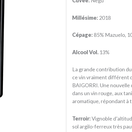
Cuvée:
Negu
Millésime:
2018
Cépage:
85% Mazuelo, 10
Alcool Vol.
13%
La grande contribution d
ce vin vraiment différent
BAIGORRI. Une nouvelle dé
dans un vin rouge, aux tan
aromatique, répondant à t
Terroir:
Vignoble d’altitu
sol argilo-ferreux très pa