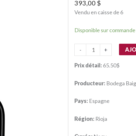
393,00
$
Vendu en caisse de 6
Disponible sur commande
quantité
AJO
-
+
de
Belus
Prix détail:
65.50$
Producteur:
Bodega Baig
Pays:
Espagne
Région:
Rioja