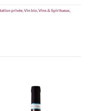
ation privée
,
Vin bio
,
Vins & Spiritueux
,