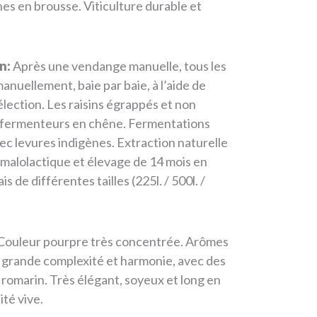
es en brousse. Viticulture durable et
n:
Après une vendange manuelle, tous les
anuellement, baie par baie, à l’aide de
élection. Les raisins égrappés et non
 fermenteurs en chêne. Fermentations
vec levures indigènes. Extraction naturelle
 malolactique et élevage de 14 mois en
 de différentes tailles (225l. / 500l. /
ouleur pourpre très concentrée. Arômes
; grande complexité et harmonie, avec des
e romarin. Très élégant, soyeux et long en
ité vive.