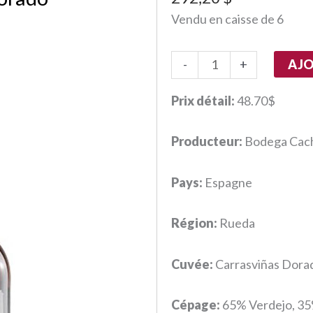
Vendu en caisse de 6
quantité
AJO
-
+
de
Carrasviñas,
Prix détail:
48.70$
Dorado
Producteur:
Bodega Cac
Pays:
Espagne
Région:
Rueda
Cuvée:
Carrasviñas Dora
Cépage:
65% Verdejo, 35