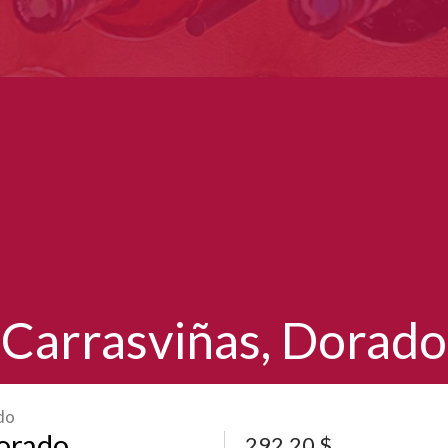
Carrasviñas, Dorado
do
Dorado
292,20
$