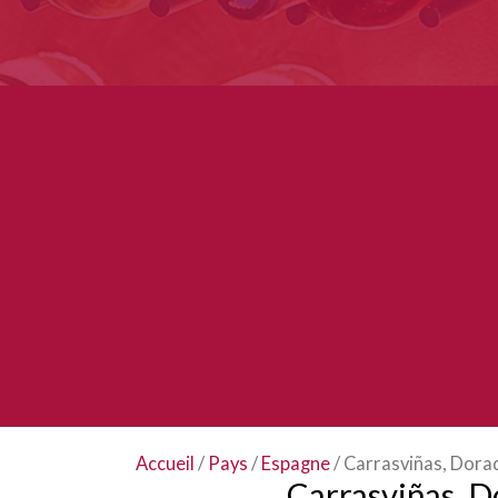
Accueil
/
Pays
/
Espagne
/ Carrasviñas, Dora
Carrasviñas, 