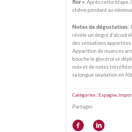
flor »
. Après cette étape, 
chêne pendant au minimum
Notes de dégustation:
R
révèle un degré d’alcool él
des sensations apportées p
Apparition de nuances aro
bouche le glycérol se dépl
noix et de notes torréfié
sa longue oxydation en fût
Catégories :
Espagne
,
Import
Partager