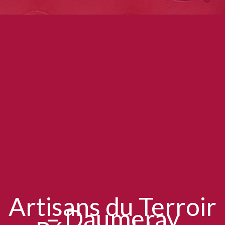
Artisans du Terroir
– Daumeray