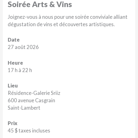
Vins
Soirée Arts & Vins
2026
Joignez-vous à nous pour une soirée conviviale alliant
dégustation de vins et découvertes artistiques.
Date
27 août 2026
Heure
17 h à 22 h
Lieu
Résidence-Galerie Sriiz
600 avenue Casgrain
Saint-Lambert
Prix
45 $ taxes incluses