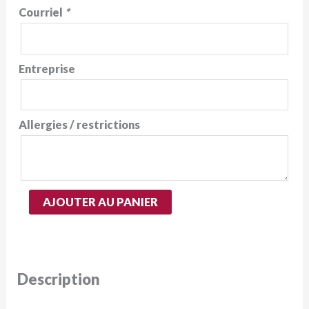
Courriel
*
Entreprise
Allergies / restrictions
quantité
AJOUTER AU PANIER
de
Billet
–
Soirée
Description
Arts
&