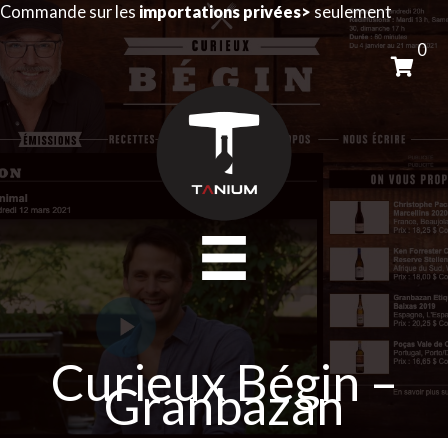
Aller
Commande sur les
importations privées>
seulement
au
0
contenu
Curieux Bégin –
Granbazan