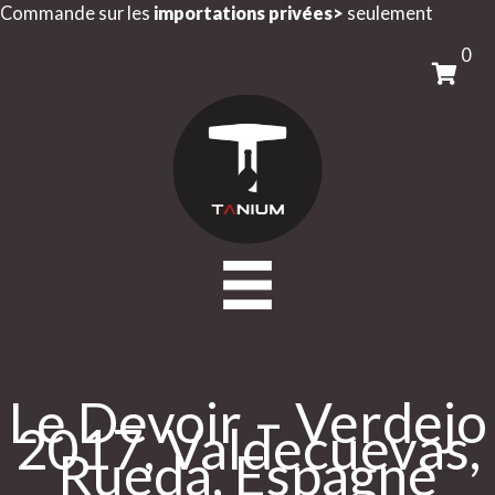
Aller
Commande sur les
importations privées>
seulement
au
0
contenu
Le Devoir – Verdejo
2017, Valdecuevas,
Rueda, Espagne