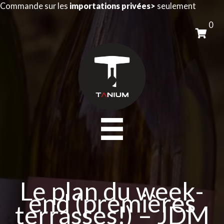
Aller
Commande sur les
importations privées>
seulement
au
0
contenu
Le plan du week-
end (premières
terrasses!) – JDM