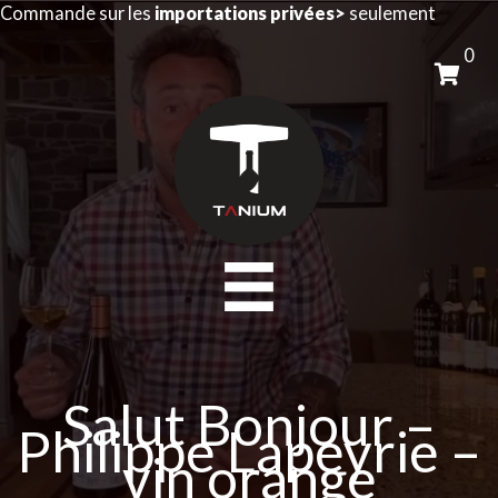
Aller
Commande sur les
importations privées>
seulement
au
0
contenu
Salut Bonjour –
Philippe Lapeyrie –
vin orange