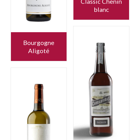
Classic Chenin
blanc
Bourgogne
Aligoté