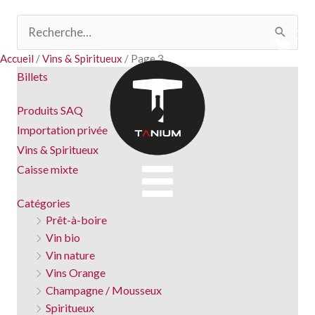
Aller
Commande sur les
importations privées>
seulement
Rechercher :
au
0
contenu
Accueil
/
Vins & Spiritueux
/ Page 3
Billets
Produits SAQ
Importation privée
Vins & Spiritueux
Caisse mixte
Catégories
Prêt-à-boire
Vin bio
Vin nature
Vins Orange
Champagne / Mousseux
Spiritueux