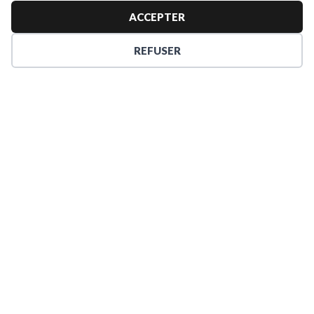
ACCEPTER
REFUSER
Artisans du
Artisans du
Terroir –
Terroir –
Daumeray
Daumeray
Réserve rouge
Réserve blanc